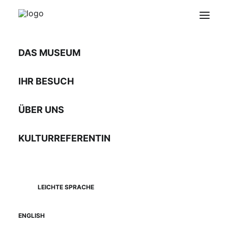
DAS MUSEUM
IHR BESUCH
Sathmar und die
Sathmarer Schwaben
ÜBER UNS
Leihausstellung mit 18 Displays
KULTURREFERENTIN
LEICHTE SPRACHE
ENGLISH