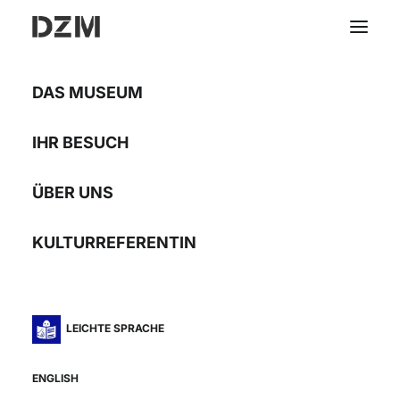
DAS MUSEUM
Das deutsche Theater
IHR BESUCH
von Hermannstadt
ÜBER UNS
Gestern und heute
KULTURREFERENTIN
Leihausstellung mit 15 Displays
LEICHTE SPRACHE
ENGLISH