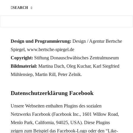
Redaktion und Konzept:
Stiftung Donauschwäbisches
SEARCH
Zentralmuseum
Verantwortlich für den Inhalt:
Stiftung
Donauschwäbisches Zentralmuseum
Design und Programmierung:
Design / Agentur Bertsche
Spiegel, www.bertsche-spiegel.de
Copyright:
Stiftung Donauschwäbisches Zentralmuseum
Bildmaterial:
Martina Dach, Oleg Kuchar, Karl Siegfried
Mühlensiep, Martin Rill, Peter Zelnik.
Datenschutzerklärung Facebook
Unsere Webseiten enthalten Plugins des sozialen
Netzwerks Facebook (Facebook Inc., 1601 Willow Road,
Menlo Park, California, 94025, USA). Diese Plugins
zeigen zum Beispiel das Facebook-Logo oder den “Like-