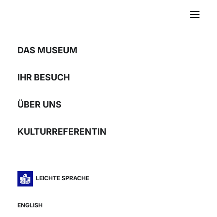
DAS MUSEUM
Blicke auf Rumäniens
IHR BESUCH
Vergangenheit
ÜBER UNS
Flugbilder von Georg
KULTURREFERENTIN
Gerster
12.10.07 – 06.01.08
LEICHTE SPRACHE
ENGLISH