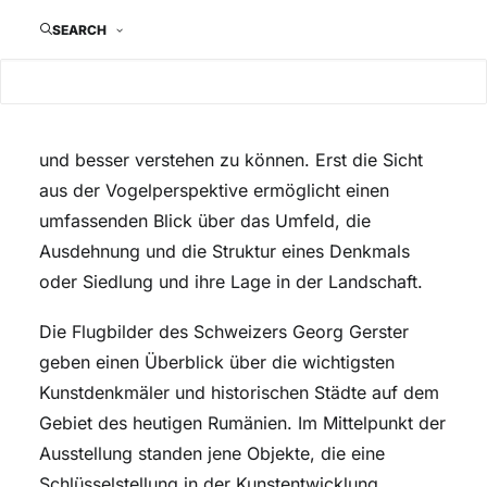
Die Sehnsucht des Menschen, die Erde von oben
SEARCH
zu sehen, ist ein uralter Traum, der schon in
antiken Sagen beschrieben wird. Hinter diesem
Wunsch verbirgt sich die Hoffnung, bekannte
Gebiete aus der Distanz umfassender betrachten
und besser verstehen zu können. Erst die Sicht
aus der Vogelperspektive ermöglicht einen
umfassenden Blick über das Umfeld, die
Ausdehnung und die Struktur eines Denkmals
oder Siedlung und ihre Lage in der Landschaft.
Die Flugbilder des Schweizers Georg Gerster
geben einen Überblick über die wichtigsten
Kunstdenkmäler und historischen Städte auf dem
Gebiet des heutigen Rumänien. Im Mittelpunkt der
Ausstellung standen jene Objekte, die eine
Schlüsselstellung in der Kunstentwicklung