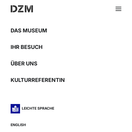
DAS MUSEUM
The Danube River
IHR BESUCH
Project
ÜBER UNS
Andreas Müller Pohle
KULTURREFERENTIN
24.03.06 – 11.06.06
LEICHTE SPRACHE
ENGLISH