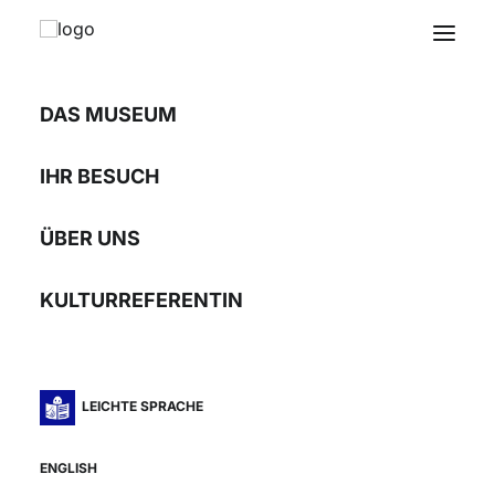
DAS MUSEUM
Silber und Salz
IHR BESUCH
in Siebenbürgen
ÜBER UNS
Die Entwicklung des
KULTURREFERENTIN
Bergbaus
vom 16. bis zum 19.
Jahrhundert
LEICHTE SPRACHE
ENGLISH
05.10.01 – 13.01.02