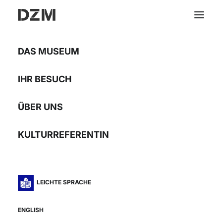
DAS MUSEUM
LIFELINE
IHR BESUCH
ÜBER UNS
Dieter Mammel
KULTURREFERENTIN
16.05.2025 - 18.01.2026
LEICHTE SPRACHE
ENGLISH