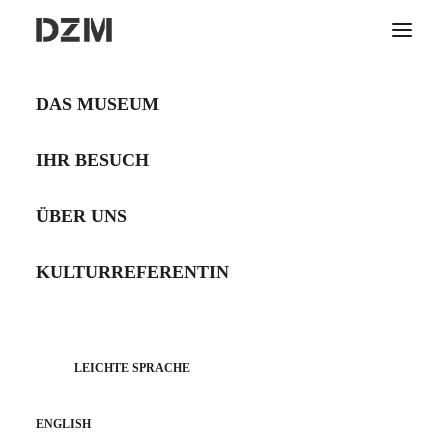
DAS MUSEUM
IHR BESUCH
„Es war einmal …“
ÜBER UNS
Märchenreise entlang der
Donau
KULTURREFERENTIN
Für Vorschule – Klasse 2
LEICHTE SPRACHE
ENGLISH