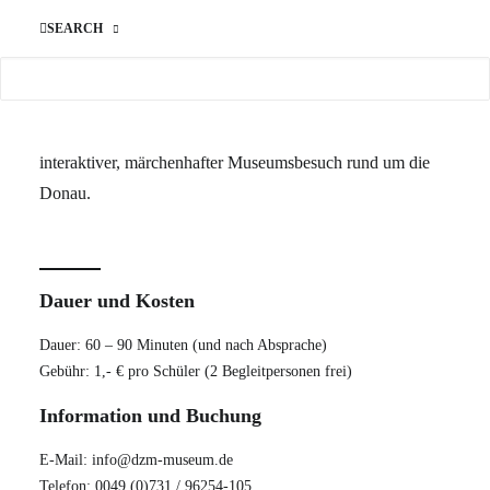
Wer kennt das Wassermännle von Ulm und seine
SEARCH
Geschichte? Zusammen mit ihm geht es quer durch die
Donau-Ausstellung zu weiteren Märchenwesen, alten
Mühlen, riesigen Fischen und versunkenen Inseln, durch
viele verschiedene Länder bis zum Schwarzen Meer. Ein
interaktiver, märchenhafter Museumsbesuch rund um die
Donau.
Dauer und Kosten
Dauer: 60 – 90 Minuten (und nach Absprache)
Gebühr: 1,- € pro Schüler (2 Begleitpersonen frei)
Information und Buchung
E-Mail: info@dzm-museum.de
Telefon: 0049 (0)731 / 96254-105