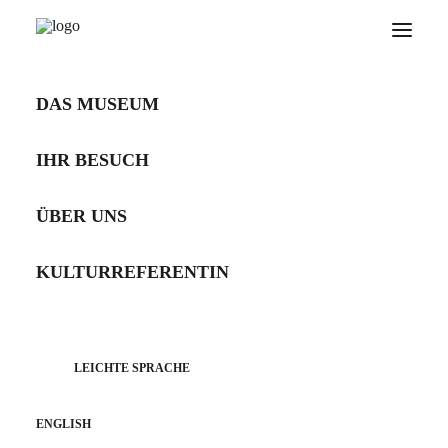
DAS MUSEUM
IHR BESUCH
ÜBER UNS
KULTURREFERENTIN
ÜBERBLICKSFÜHRUNG
FREITAG, 7. AUGUST 2026 |
LEICHTE SPRACHE
15.30 UHR
Donauschwaben.
ENGLISH