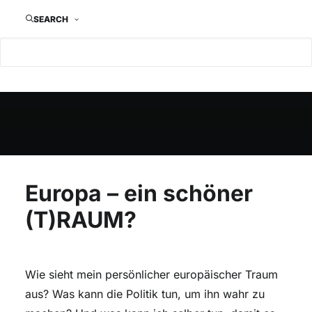
JUGEND AUS EUROPA
TRIFFT SICH
SEARCH
Don@u online 2018
Europa – ein schöner
(T)RAUM?
Wie sieht mein persönlicher europäischer Traum
aus? Was kann die Politik tun, um ihn wahr zu